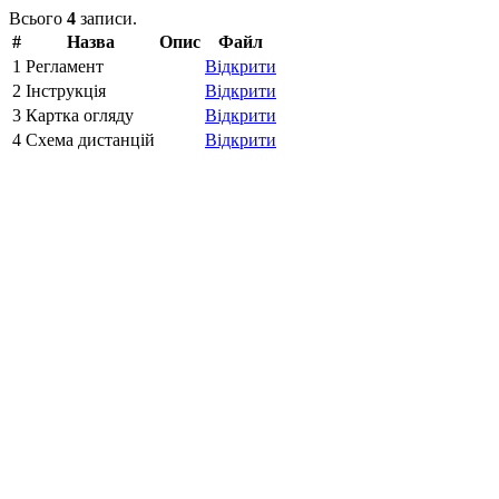
Всього
4
записи.
#
Назва
Опис
Файл
1
Регламент
Вiдкрити
2
Інструкція
Вiдкрити
3
Картка огляду
Вiдкрити
4
Схема дистанцій
Вiдкрити