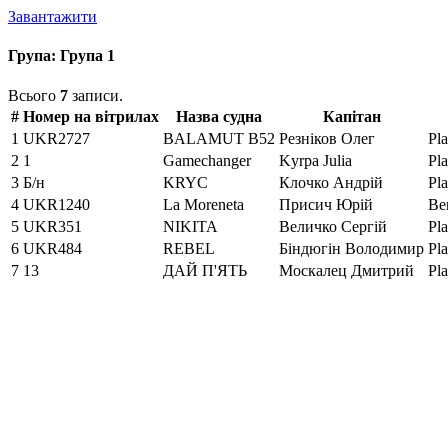
Завантажити
Група:
Група 1
Всього
7
записи.
#
Номер на вітрилах
Назва судна
Капітан
1
UKR2727
BALAMUT B52
Резніков Олег
Pla
2
1
Gamechanger
Kyrpa Julia
Pla
3
Б/н
KRYC
Клочко Андрій
Pla
4
UKR1240
La Moreneta
Присич Юрій
Be
5
UKR351
NIKITA
Величко Сергій
Pla
6
UKR484
REBEL
Біндюгін Володимир
Pla
7
13
ДАЙ П'ЯТЬ
Москалец Дмитрий
Pla