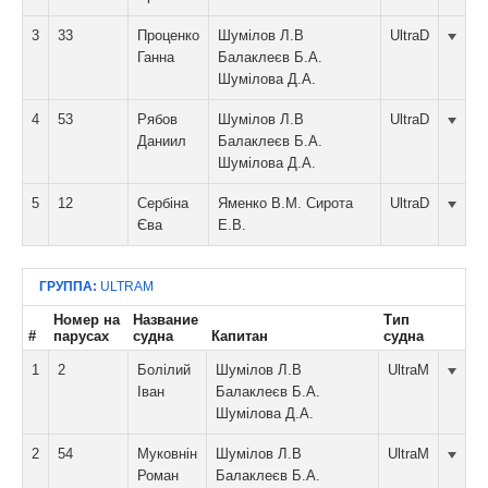
3
33
Проценко
Шумілов Л.В
UltraD
Ганна
Балаклеєв Б.А.
Шумілова Д.А.
4
53
Рябов
Шумілов Л.В
UltraD
Даниил
Балаклеєв Б.А.
Шумілова Д.А.
5
12
Сербіна
Яменко В.М. Сирота
UltraD
Єва
Е.В.
ГРУППА:
ULTRAM
Номер на
Название
Тип
#
парусах
судна
Капитан
судна
1
2
Болілий
Шумілов Л.В
UltraM
Іван
Балаклеєв Б.А.
Шумілова Д.А.
2
54
Муковнін
Шумілов Л.В
UltraM
Роман
Балаклеєв Б.А.