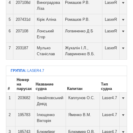
4
207108d
Виноградова
Ромашов Р.В.
LaserR
Ліза
5
207431d
Кірік Аліна
Ромашов Р.В.
LaserR
6
207108
Лонський
Логвиненко Д Б
LaserR
Егор
7
203187
Мулько
Жукалін І.Л.,
LaserR
Станіслав
Лавриненко В.Б.
ГРУППА:
LASER4.7
Номер
на
Название
Тип
#
парусах
судна
Капитан
судна
1
203682
Ізмайловський
Каплунов О.С.
Laser4.7
Девід
2
195783
Ілющенко
Яменко В.М.
Laser4.7
Вікторія
3
185743
Блюмберг
Блюммер О.В.
Laser4.7