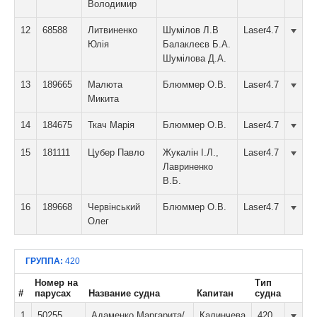
Володимир
12
68588
Литвиненко
Шумілов Л.В
Laser4.7
Юлія
Балаклеєв Б.А.
Шумілова Д.А.
13
189665
Малюта
Блюммер О.В.
Laser4.7
Микита
14
184675
Ткач Марія
Блюммер О.В.
Laser4.7
15
181111
Цубер Павло
Жукалін І.Л.,
Laser4.7
Лавриненко
В.Б.
16
189668
Червінський
Блюммер О.В.
Laser4.7
Олег
ГРУППА:
420
Номер на
Тип
#
парусах
Название судна
Капитан
судна
1
50255
Адаменко Маргарита/
Калинчева
420