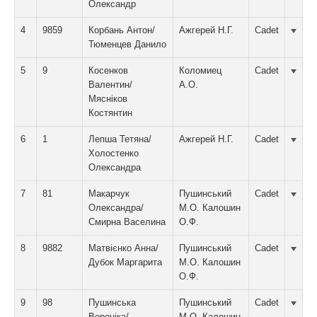
Олександр
4
9859
Корбань Антон/
Ажгерей Н.Г.
Cadet
Тюменцев Данило
5
9
Косенков
Коломиец
Cadet
Валентин/
А.О.
Мясніков
Костянтин
6
1
Лепша Тетяна/
Ажгерей Н.Г.
Cadet
Холостенко
Олександра
7
81
Макарчук
Пушинський
Cadet
Олександра/
М.О. Калошин
Смирна Васелина
О.Ф.
8
9882
Матвієнко Анна/
Пушинський
Cadet
Дубок Маргарита
М.О. Калошин
О.Ф.
9
98
Пушинська
Пушинський
Cadet
Вероніка/
М.О. Калошин