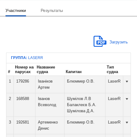
Участники
Результаты
Загрузить
ГРУППА:
LASERR
Номер на
Название
Тип
#
парусах
судна
Капитан
судна
1
179286
Іваніков
Блюммер О.В.
LaserR
Артем
2
168588
Іванов
Шумілов Л.В
LaserR
Всеволод
Балаклеєв Б.А.
Шумілова Д.А.
3
192681
Артеменко
Блюммер О.В.
LaserR
Денис