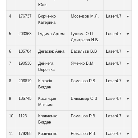
Юлія
4
176737
Борченко
Мосензов М.Л.
Laser4.7
Катерина
5
203363
Гудима Артем
Гудима О.П.
Laser4.7
Дмитрієва Н.В.
6
185784
Дегасюк Анна
Васильєв В.В
Laser4.7
7
190536
Дейнега
Яменко В.М.
Laser4.7
Вероніка
8
206819
Кірюхін
Ромашов Р.В.
Laser4.7
Богдан
9
185745
Кислицин
Блюммер О.В.
Laser4.7
Максим
10
1123
Кравченко
Ромашов Р.В.
Laser4.7
Богдан
11
179288
Кравченко
Ромашов Р.В.
Laser4.7