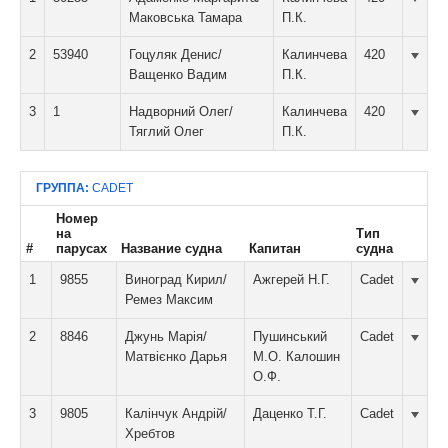
Маковська Тамара
П.К.
2
53940
Гоцуляк Денис/
Калинчева
420
Ващенко Вадим
П.К.
3
1
Надворний Олег/
Калинчева
420
Тяглий Олег
П.К.
ГРУППА:
CADET
Номер
на
Тип
#
парусах
Название судна
Капитан
судна
1
9855
Виноград Кирил/
Ажгерей Н.Г.
Cadet
Ремез Максим
2
8846
Джунь Марія/
Пушинський
Cadet
Матвієнко Дарья
М.О. Калошин
О.Ф.
3
9805
Калінчук Андрій/
Даценко Т.Г.
Cadet
Хребтов