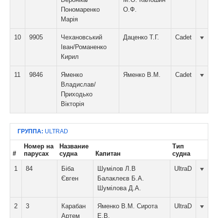
Пономаренко
О.Ф.
Марія
10
9905
Чехановський
Даценко Т.Г.
Cadet
Іван/Романенко
Кирил
11
9846
Яменко
Яменко В.М.
Cadet
Владислав/
Приходько
Вікторія
ГРУППА:
ULTRAD
Номер на
Название
Тип
#
парусах
судна
Капитан
судна
1
84
Біба
Шумілов Л.В
UltraD
Євген
Балаклеєв Б.А.
Шумілова Д.А.
2
3
Карабан
Яменко В.М. Сирота
UltraD
Артем
Е.В.