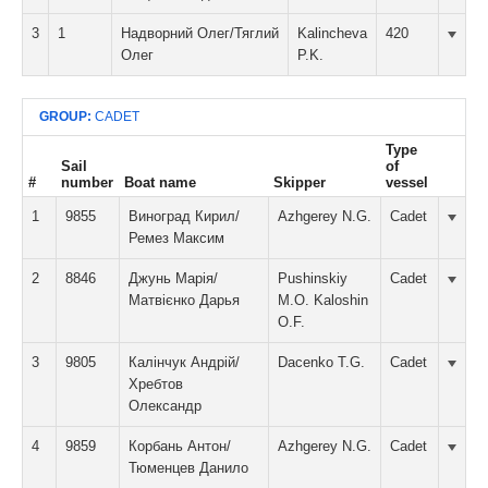
3
1
Надворний Олег/Тяглий
Kalincheva
420
Олег
P.K.
GROUP:
CADET
Type
Sail
of
#
number
Boat name
Skipper
vessel
1
9855
Виноград Кирил/
Azhgerey N.G.
Cadet
Ремез Максим
2
8846
Джунь Марія/
Pushinskiy
Cadet
Матвієнко Дарья
M.O. Kaloshin
O.F.
3
9805
Калінчук Андрій/
Dacenko T.G.
Cadet
Хребтов
Олександр
4
9859
Корбань Антон/
Azhgerey N.G.
Cadet
Тюменцев Данило