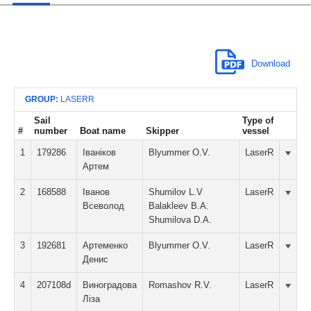
Download
GROUP:
LASERR
Sail
Type of
#
number
Boat name
Skipper
vessel
1
179286
Іваніков
Blyummer O.V.
LaserR
Артем
2
168588
Іванов
Shumilov L.V
LaserR
Всеволод
Balakleev B.A.
Shumilova D.A.
3
192681
Артеменко
Blyummer O.V.
LaserR
Денис
4
207108d
Виноградова
Romashov R.V.
LaserR
Ліза