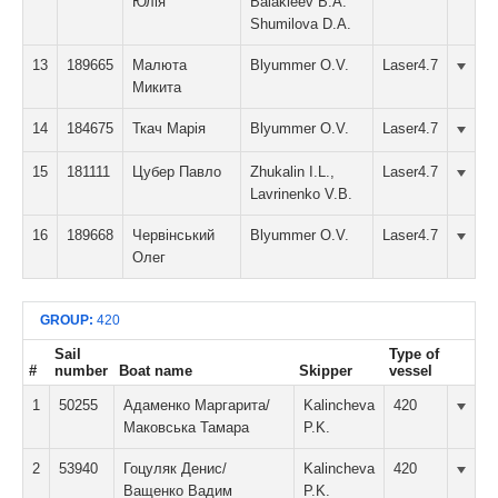
Юлія
Balakleev B.A.
Shumilova D.A.
13
189665
Малюта
Blyummer O.V.
Laser4.7
Микита
14
184675
Ткач Марія
Blyummer O.V.
Laser4.7
15
181111
Цубер Павло
Zhukalin I.L.,
Laser4.7
Lavrinenko V.B.
16
189668
Червінський
Blyummer O.V.
Laser4.7
Олег
GROUP:
420
Sail
Type of
#
number
Boat name
Skipper
vessel
1
50255
Адаменко Маргарита/
Kalincheva
420
Маковська Тамара
P.K.
2
53940
Гоцуляк Денис/
Kalincheva
420
Ващенко Вадим
P.K.