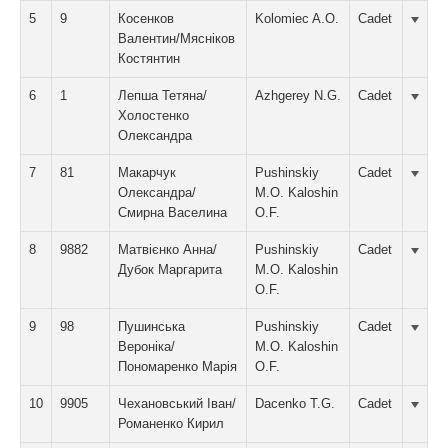
5
9
Косенков
Kolomiec A.O.
Cadet
Валентин/Мясніков
Костянтин
6
1
Лепша Тетяна/
Azhgerey N.G.
Cadet
Холостенко
Олександра
7
81
Макарчук
Pushinskiy
Cadet
Олександра/
M.O. Kaloshin
Смирна Васелина
O.F.
8
9882
Матвієнко Анна/
Pushinskiy
Cadet
Дубок Маргарита
M.O. Kaloshin
O.F.
9
98
Пушинська
Pushinskiy
Cadet
Вероніка/
M.O. Kaloshin
Пономаренко Марія
O.F.
10
9905
Чехановський Іван/
Dacenko T.G.
Cadet
Романенко Кирил