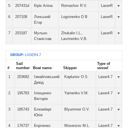
5
207431d
Кірік Аліна
Romashov R.V.
LaserR
6
207108
Лонський
Logvinenko D B
LaserR
Егор
7
203187
Мулько
Zhukalin I.L.,
LaserR
Станіслав
Lavrinenko V.B.
GROUP:
LASER4.7
Sail
Type of
#
number
Boat name
Skipper
vessel
1
203682
Ізмайловський
Kaplunov O.S.
Laser4.7
Девід
2
195783
Ілющенко
Yamenko V.M.
Laser4.7
Вікторія
3
185743
Блюмберг
Blyummer O.V.
Laser4.7
Юлія
4
176737
Борченко
Mosenzov M.L.
Laser4.7