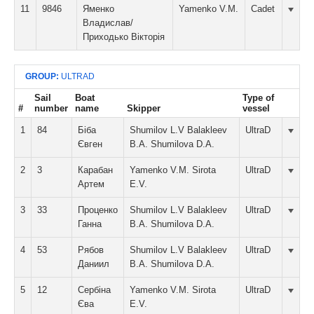
11
9846
Яменко
Yamenko V.M.
Cadet
Владислав/
Приходько Вікторія
GROUP:
ULTRAD
Sail
Boat
Type of
#
number
name
Skipper
vessel
1
84
Біба
Shumilov L.V Balakleev
UltraD
Євген
B.A. Shumilova D.A.
2
3
Карабан
Yamenko V.M. Sirota
UltraD
Артем
E.V.
3
33
Проценко
Shumilov L.V Balakleev
UltraD
Ганна
B.A. Shumilova D.A.
4
53
Рябов
Shumilov L.V Balakleev
UltraD
Даниил
B.A. Shumilova D.A.
5
12
Сербіна
Yamenko V.M. Sirota
UltraD
Єва
E.V.