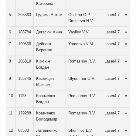
Катерина
5
203363
Гудима Артем
Gudima O.P.
Laser4.7
Dmitrieva N.V.
6
185784
Дегасюк Анна
Vasilev V.V
Laser4.7
7
190536
Дейнега
Yamenko V.M.
Laser4.7
Вероніка
8
206819
Кірюхін
Romashov R.V.
Laser4.7
Богдан
9
185745
Кислицин
Blyummer O.V.
Laser4.7
Максим
10
1123
Кравченко
Romashov R.V.
Laser4.7
Богдан
11
179288
Кравченко
Romashov R.V.
Laser4.7
Володимир
12
68588
Литвиненко
Shumilov L.V
Laser4.7