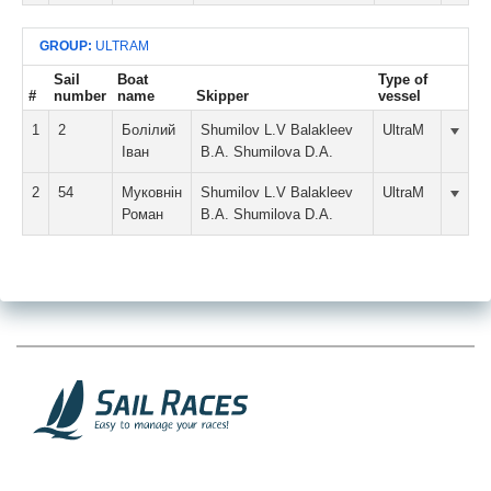
GROUP:
ULTRAM
Sail
Boat
Type of
#
number
name
Skipper
vessel
1
2
Болілий
Shumilov L.V Balakleev
UltraM
Іван
B.A. Shumilova D.A.
2
54
Муковнін
Shumilov L.V Balakleev
UltraM
Роман
B.A. Shumilova D.A.