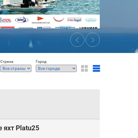
‹
›
Страна:
Город:
 яхт Platu25