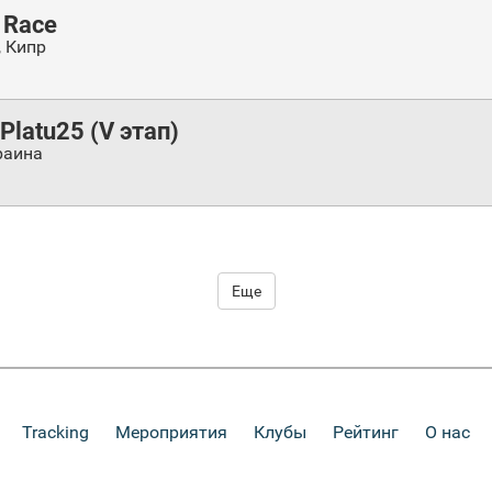
 Race
,
Кипр
Platu25 (V этап)
раина
Еще
Tracking
Мероприятия
Клубы
Рейтинг
О нас