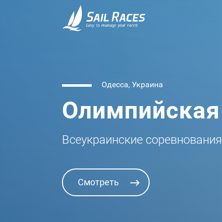
Одесса, Украина
Шаболатская
Всеукраинские молодежные 
спорту
Смотреть