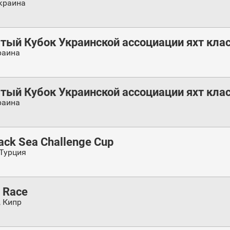
краина
ый Кубок Украинской ассоциации яхт класса
раина
ый Кубок Украинской ассоциации яхт класс
раина
lack Sea Challenge Cup
Турция
 Race
,
Кипр