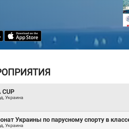
РОПРИЯТИЯ
A CUP
од
,
Украина
нат Украины по парусному спорту в классе
од
,
Украина