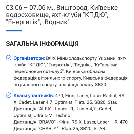
03.06 – 07.06 м., Вишгород, Київське
водосховище, яхт-клуби "КПДЮ",
"Енергетік", "Водник"
ЗАГАЛЬНА ІНФОРМАЦІЯ
Організатори:
ВФУ, Мінмолодьспорту України, яхт-
клуби "КПДЮ", "Енергетік", "Воднік", "Київський
перегоновий яхт-клуб", Київська обласна
федерація вітрильного спорту, Київська федерація
вітрильного спорту, асоціація класу SB20
Класи участників:
470, Finn, Laser, Laser Radial, RS:
X, Cadet, Laser 4.7, Optimist, Platu 25, SB20, Star,
Дистанція "ALFA" - Laser - R, Laser 4,7, Cadet,
Optimist, Ultra D,M, Techno
Дистанція "BRAVO" - Фінн, RS-X, Laser, Laser – R, 470
Дистанція "CHARLY" - Platu25, SB20, STAR