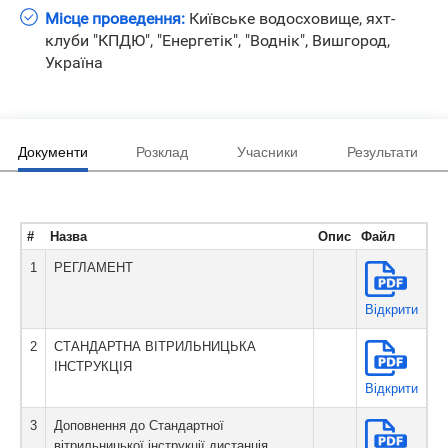
Місце проведення:
Київське водосховище, яхт-
клуби "КПДЮ", "Енергетік", "Воднік", Вишгород,
Україна
Документи
Розклад
Учасники
Результати
#
Назва
Опис
Файл
1
РЕГЛАМЕНТ
Вiдкрити
2
СТАНДАРТНА ВІТРИЛЬНИЦЬКА
ІНСТРУКЦІЯ
Вiдкрити
3
Доповнення до Стандартної
вітрильницької інструкції дистанція