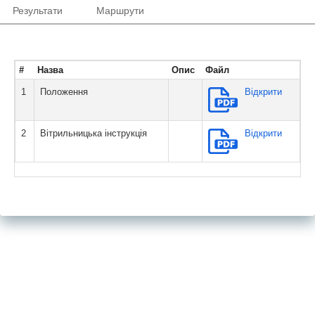
Результати
Маршрути
#
Назва
Опис
Файл
1
Положення
Вiдкрити
2
Вітрильницька інструкція
Вiдкрити